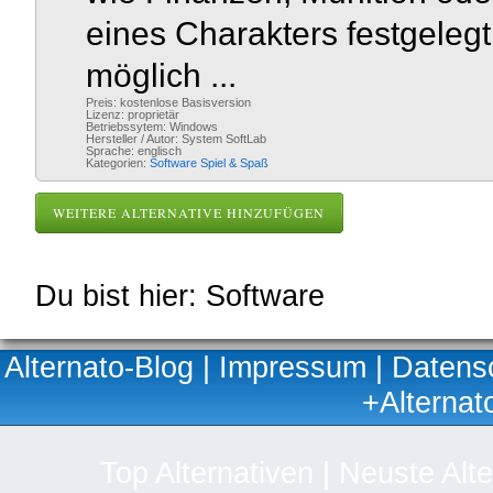
eines Charakters festgelegt
möglich ...
Preis: kostenlose Basisversion
Lizenz: proprietär
Betriebssytem: Windows
Hersteller / Autor: System SoftLab
Sprache: englisch
Kategorien:
Software
Spiel & Spaß
WEITERE ALTERNATIVE HINZUFÜGEN
Du bist hier: Software
Alternato-Blog
|
Impressum
|
Datens
+Alternat
Top Alternativen
|
Neuste Alte