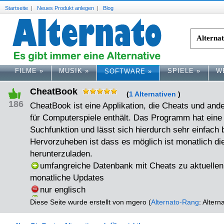
Startseite
|
Neues Produkt anlegen
|
Blog
FILME
»
MUSIK
»
SPIELE
»
W
SOFTWARE
»
CheatBook
(
1 Alternativen
)
186
CheatBook ist eine Applikation, die Cheats und an
für Computerspiele enthält. Das Programm hat eine
Suchfunktion und lässt sich hierdurch sehr einfach 
Hervorzuheben ist dass es möglich ist monatlich d
herunterzuladen.
umfangreiche Datenbank mit Cheats zu aktuellen
monatliche Updates
nur englisch
Diese Seite wurde erstellt von mgero (
Alternato-Rang
: Altern