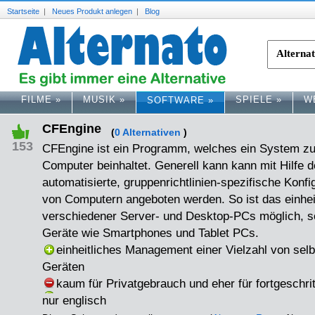
Startseite
|
Neues Produkt anlegen
|
Blog
FILME
»
MUSIK
»
SPIELE
»
W
SOFTWARE
»
CFEngine
(
0 Alternativen
)
153
CFEngine ist ein Programm, welches ein System zu
Computer beinhaltet. Generell kann kann mit Hilfe d
automatisierte, gruppenrichtlinien-spezifische Konf
von Computern angeboten werden. So ist das einhe
verschiedener Server- und Desktop-PCs möglich, s
Geräte wie Smartphones und Tablet PCs.
einheitliches Management einer Vielzahl von selb
Geräten
kaum für Privatgebrauch und eher für fortgeschri
nur englisch