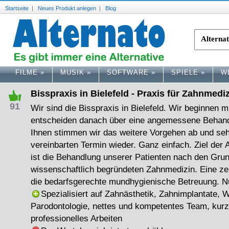
Startseite
|
Neues Produkt anlegen
|
Blog
FILME
»
MUSIK
»
SOFTWARE
»
SPIELE
»
W
Bisspraxis in Bielefeld - Praxis für Zahnmedi
91
Wir sind die Bisspraxis in Bielefeld. Wir beginnen 
entscheiden danach über eine angemessene Behan
Ihnen stimmen wir das weitere Vorgehen ab und se
vereinbarten Termin wieder. Ganz einfach. Ziel der A
ist die Behandlung unserer Patienten nach den Gru
wissenschaftlich begründeten Zahnmedizin. Eine zent
die bedarfsgerechte mundhygienische Betreuung. Nu
Spezialisiert auf Zahnästhetik, Zahnimplantate,
Parodontologie, nettes und kompetentes Team, kurz
professionelles Arbeiten