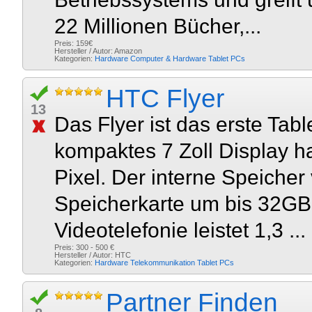
22 Millionen Bücher,...
Preis: 159€
Hersteller / Autor: Amazon
Kategorien:
Hardware
Computer & Hardware
Tablet PCs
HTC Flyer
13
Das Flyer ist das erste Ta
kompaktes 7 Zoll Display h
Pixel. Der interne Speicher
Speicherkarte um bis 32GB 
Videotelefonie leistet 1,3 ...
Preis: 300 - 500 €
Hersteller / Autor: HTC
Kategorien:
Hardware
Telekommunikation
Tablet PCs
Partner Finden