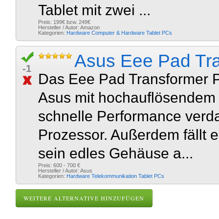
Tablet mit zwei ...
Preis: 199€ bzw. 249€
Hersteller / Autor: Amazon
Kategorien:
Hardware
Computer & Hardware
Tablet PCs
Asus Eee Pad Tr
-1
Das Eee Pad Transformer Pr
Asus mit hochauflösendem 1
schnelle Performance verd
Prozessor. Außerdem fällt 
sein edles Gehäuse a...
Preis: 600 - 700 €
Hersteller / Autor: Asus
Kategorien:
Hardware
Telekommunikation
Tablet PCs
WEITERE ALTERNATIVE HINZUFÜGEN