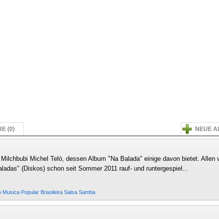
E (0)
NEUE A
ilchbubi Michel Teló, dessen Album "Na Balada" einige davon bietet. Allen v
aladas" (Diskos) schon seit Sommer 2011 rauf- und runtergespiel...
o
Musica Popular Brasileira
Salsa
Samba