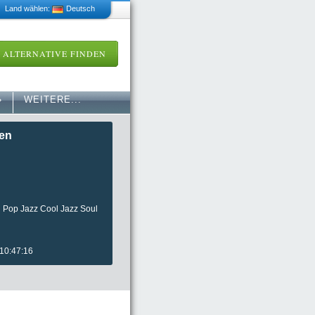
 Land wählen:
Deutsch
ALTERNATIVE FINDEN
»
WEITERE...
fen
l Pop Jazz Cool Jazz Soul
 10:47:16