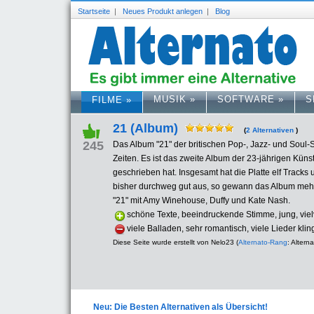
Startseite
|
Neues Produkt anlegen
|
Blog
MUSIK
»
SOFTWARE
»
S
FILME
»
21 (Album)
(
2 Alternativen
)
245
Das Album "21" der britischen Pop-, Jazz- und Soul-S
Zeiten. Es ist das zweite Album der 23-jährigen Künst
geschrieben hat. Insgesamt hat die Platte elf Tracks u
bisher durchweg gut aus, so gewann das Album mehr
"21" mit Amy Winehouse, Duffy und Kate Nash.
schöne Texte, beeindruckende Stimme, jung, vie
viele Balladen, sehr romantisch, viele Lieder kli
Diese Seite wurde erstellt von Nelo23 (
Alternato-Rang
: Alterna
Neu: Die Besten Alternativen als Übersicht!