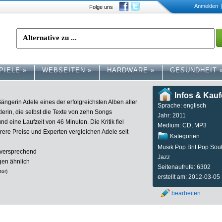
Anmelden
|
Folge uns
PIELE
»
WEBSEITEN
»
HARDWARE
»
GESUNDHEIT
Infos & Kau
ängerin Adele eines der erfolgreichsten Alben aller
Sprache: englisch
lerin, die selbst die Texte von zehn Songs
Jahr: 2011
nd eine Laufzeit von 46 Minuten. Die Kritik fiel
Medium: CD, MP3
ere Preise und Experten vergleichen Adele seit
Kategorien
Musik Pop Brit Pop Sou
lversprechend
Jazz
ngen ähnlich
Seitenaufrufe: 6302
tor)
erstellt am: 2012-03-05
bearbeiten